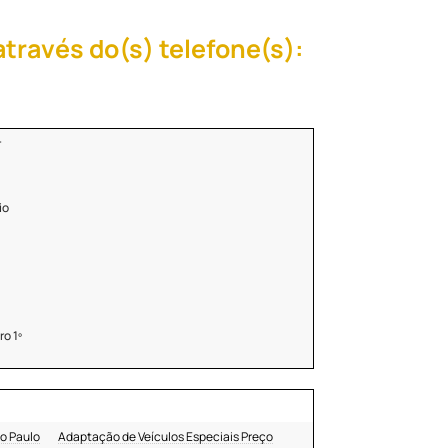
ravés do(s) telefone(s):
r
io
o 1º
o Paulo
Adaptação de Veículos Especiais Preço