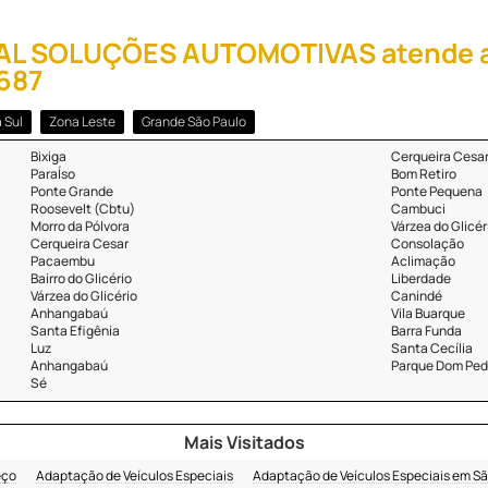
LEAL SOLUÇÕES AUTOMOTIVAS atende at
0687
 Sul
Zona Leste
Grande São Paulo
Bixiga
Cerqueira Cesa
ParaÍso
Bom Retiro
Ponte Grande
Ponte Pequena
Roosevelt (Cbtu)
Cambuci
Morro da Pólvora
Várzea do Glicér
Cerqueira Cesar
Consolação
Pacaembu
Aclimação
Bairro do Glicério
Liberdade
Várzea do Glicério
Canindé
Anhangabaú
Vila Buarque
Santa Efigênia
Barra Funda
Luz
Santa Cecília
Anhangabaú
Parque Dom Pedr
Sé
Mais Visitados
eço
Adaptação de Veículos Especiais
Adaptação de Veículos Especiais em Sã