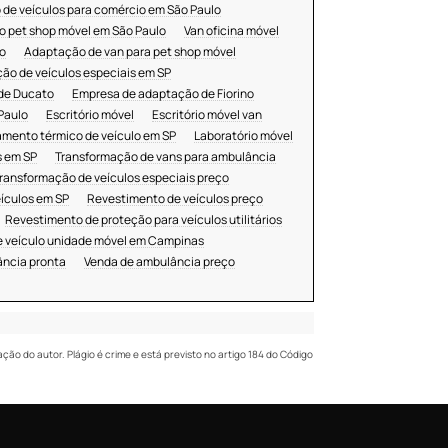
de veículos para comércio em São Paulo
 pet shop móvel em São Paulo
Van oficina móvel
o
Adaptação de van para pet shop móvel
ão de veículos especiais em SP
de Ducato
Empresa de adaptação de Fiorino
Paulo
Escritório móvel
Escritório móvel van
amento térmico de veículo em SP
Laboratório móvel
s em SP
Transformação de vans para ambulância
ransformação de veículos especiais preço
ículos em SP
Revestimento de veículos preço
Revestimento de proteção para veículos utilitários
 veículo unidade móvel em Campinas
ncia pronta
Venda de ambulância preço
ação do autor. Plágio é crime e está previsto no artigo 184 do Código