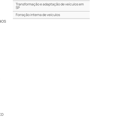
Transformação e adaptação de veículos em
SP
Forração interna de veículos
aos
Forração interna para van
Revestimento de veículos em SP
Revestimento de veículos preço
Revestimento de veículos em Campinas
Revestimento interno de veículos de carga
Revestimentos para proteção de veículos
Revestimento de proteção para veículos
utilitários
Revestimento para proteção de veículos em
?
São Paulo
Transformação de veículo unidade móvel
Transformação de veículo unidade móvel em
Campinas
Transformação de veículo unidade móvel em
São Paulo
to
Transformação de veículo unidade móvel em
SP
Venda de ambulância pronta