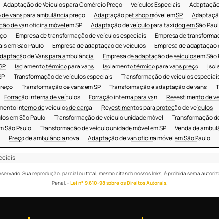
Adaptação de Veículos para Comércio Preço
Veículos Especiais
Adaptação 
de vans para ambulância preço
Adaptação pet shop móvel em SP
Adaptação
ão de van oficina móvel em SP
Adaptação de veículo para taxi dog em São Paul
eço
Empresa de transformação de veículos especiais
Empresa de transformaç
ais em São Paulo
Empresa de adaptação de veículos
Empresa de adaptação 
daptação de Vans para ambulância
Empresa de adaptação de veículos em São 
 SP
Isolamento térmico para vans
Isolamento térmico para vans preço
Isol
SP
Transformação de veículos especiais
Transformação de veículos especiai
preço
Transformação de vans em SP
Transformação e adaptação de vans
T
Forração interna de veículos
Forração interna para van
Revestimento de ve
mento interno de veículos de carga
Revestimentos para proteção de veículos
los em São Paulo
Transformação de veículo unidade móvel
Transformação de
m São Paulo
Transformação de veículo unidade móvel em SP
Venda de ambulâ
Preço de ambulância nova
Adaptação de van oficina móvel em São Paulo
eciais
 reservado. Sua reprodução, parcial ou total, mesmo citando nossos links, é proibida sem a autoriz
Penal. –
Lei n° 9.610-98 sobre os Direitos Autorais
.