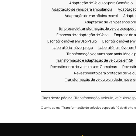
Adaptação de Veículos para Comércio
Adaptação de vans para ambulância
Adaptação 
Adaptação de van oficina móvel
Adaptaç
Adaptação de van pet shop pr
Empresa de transformação de veículos especi
Empresa de adaptação de Vans
Empresa de a
Escritório móvel em São Paulo
Escritório móvel em
Laboratório móvel preço
Laboratório móvel em 
Transformação de vans para ambulância 
Transformação e adaptação de veículos em SP
Revestimento de veículos em Campinas
Revesti
Revestimento para proteção de veícu
Transformação de veículo unidade móvel e
Tags desta página:
Transformação, veículo, veículos esp
O texto acima "
Transformação de veículos especiais
" é de direito