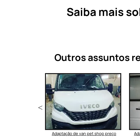
Saiba mais so
Outros assuntos re
ulância nova
Adaptação de van pet shop preço
Ad