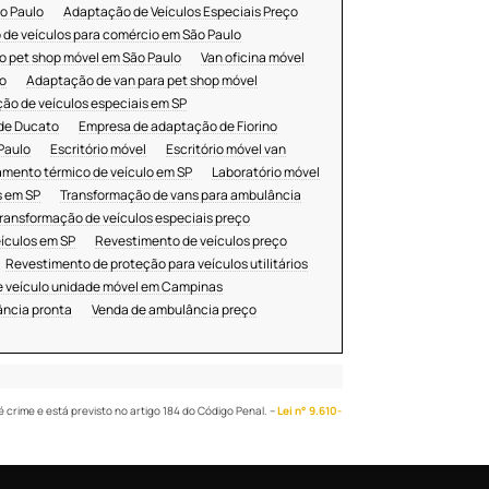
o Paulo
Adaptação de Veículos Especiais Preço
de veículos para comércio em São Paulo
 pet shop móvel em São Paulo
Van oficina móvel
o
Adaptação de van para pet shop móvel
ão de veículos especiais em SP
de Ducato
Empresa de adaptação de Fiorino
Paulo
Escritório móvel
Escritório móvel van
amento térmico de veículo em SP
Laboratório móvel
s em SP
Transformação de vans para ambulância
ransformação de veículos especiais preço
ículos em SP
Revestimento de veículos preço
Revestimento de proteção para veículos utilitários
 veículo unidade móvel em Campinas
ncia pronta
Venda de ambulância preço
é crime e está previsto no artigo 184 do Código Penal. –
Lei n° 9.610-