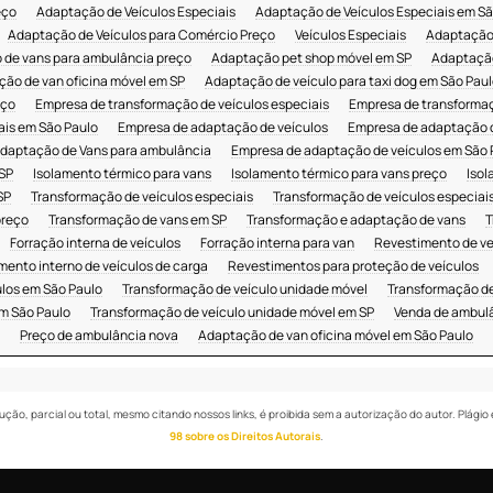
eço
Adaptação de Veículos Especiais
Adaptação de Veículos Especiais em Sã
Adaptação de Veículos para Comércio Preço
Veículos Especiais
Adaptação 
de vans para ambulância preço
Adaptação pet shop móvel em SP
Adaptação
ão de van oficina móvel em SP
Adaptação de veículo para taxi dog em São Paul
eço
Empresa de transformação de veículos especiais
Empresa de transformaç
ais em São Paulo
Empresa de adaptação de veículos
Empresa de adaptação 
daptação de Vans para ambulância
Empresa de adaptação de veículos em São 
 SP
Isolamento térmico para vans
Isolamento térmico para vans preço
Isol
SP
Transformação de veículos especiais
Transformação de veículos especiai
preço
Transformação de vans em SP
Transformação e adaptação de vans
T
Forração interna de veículos
Forração interna para van
Revestimento de ve
mento interno de veículos de carga
Revestimentos para proteção de veículos
los em São Paulo
Transformação de veículo unidade móvel
Transformação de
m São Paulo
Transformação de veículo unidade móvel em SP
Venda de ambulâ
Preço de ambulância nova
Adaptação de van oficina móvel em São Paulo
ução, parcial ou total, mesmo citando nossos links, é proibida sem a autorização do autor. Plágio 
98 sobre os Direitos Autorais
.