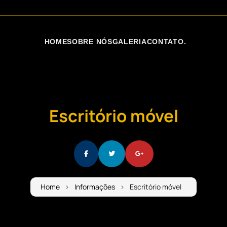
HOME
SOBRE NÓS
GALERIA
CONTATO
.
Escritório móvel
Home
Informações
Escritório móvel