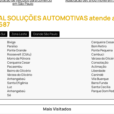
ptação de veículos para comércio
Adaptação pet shop móvel em 
em São Paulo
LEAL SOLUÇÕES AUTOMOTIVAS atende at
0687
 Sul
Zona Leste
Grande São Paulo
Bixiga
Cerqueira Cesa
ParaÍso
Bom Retiro
Ponte Grande
Ponte Pequena
Roosevelt (Cbtu)
Cambuci
Morro da Pólvora
Várzea do Glicér
Cerqueira Cesar
Consolação
Pacaembu
Aclimação
Bairro do Glicério
Liberdade
Várzea do Glicério
Canindé
Anhangabaú
Vila Buarque
Santa Efigênia
Barra Funda
Luz
Santa Cecília
Anhangabaú
Parque Dom Pedr
Sé
Mais Visitados