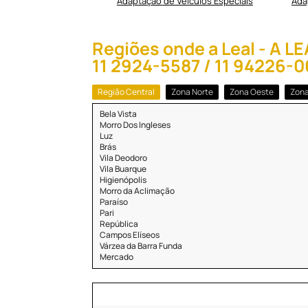
ulância preço
Adaptação de Veículos Especiais
Ada
Regiões onde a Leal - A 
11 2924-5587 / 11 94226-
Região Central
Zona Norte
Zona Oeste
Zona
Bela Vista
Morro Dos Ingleses
Luz
Brás
Vila Deodoro
Vila Buarque
Higienópolis
Morro da Aclimação
Paraíso
Pari
República
Campos Elíseos
Várzea da Barra Funda
Mercado