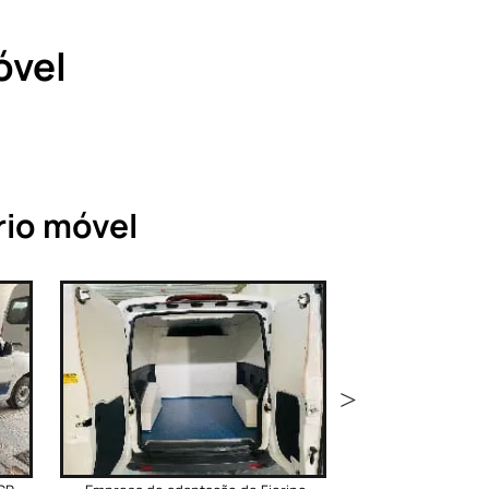
Venda de ambulância preço
Preço de ambulância nova
óvel
Adaptação de van oficina móvel em São
Paulo
rio móvel