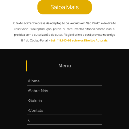
Saiba Mais
O texto acima "
Empresa de adaptação de veículos em São Paulo
" é de direito
reservado. Sua reprodução, parcial ou total, mesmo citando nossos links, é
proibida sem a autorização do autor. Plágio é crime e está previsto no artigo
184 do Código Penal. –
Lei n° 9.610-98 sobre os Direitos Autorais
.
Menu
Home
Sobre Nós
Galeria
Contato
.