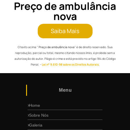
Preço de ambulância
nova
Saiba Mais
O texto acima "
Preço de ambulância nova
" é de direito reservado. Sua
reprodução, parcial ou total, mesmo citando nossos links, é proibida sem a
autorização do autor. Plágio é crime e está previsto no artigo 184 do Código
Penal. –
Lei n° 9.610-98 sobre os Direitos Autorais
.
Menu
Home
Sobre Nós
Galeria