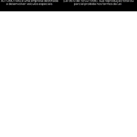
AUTOMOTIVAS é uma empresa destinada
(Lei 9610 de 19/02/1998), sua reprodução total ou
a desenvolver veículos especiais
.
parcial proibida nos termos da Lei
.