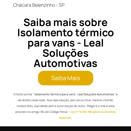
Chácara Belenzinho - SP.
Saiba mais sobre
Isolamento térmico
para vans - Leal
Soluções
Automotivas
Saiba Mais
O texto acima "
Isolamento térmico para vans - Leal Soluções Automotivas
" é
de direito reservado. Sua reprodução, parcial ou total, mesmo citando
nossos links, é proibida sem a autorização do autor. Plágio é crime e está
previsto no artigo 184 do Código Penal. –
Lei n° 9.610-98 sobre os Direitos
Autorais
.