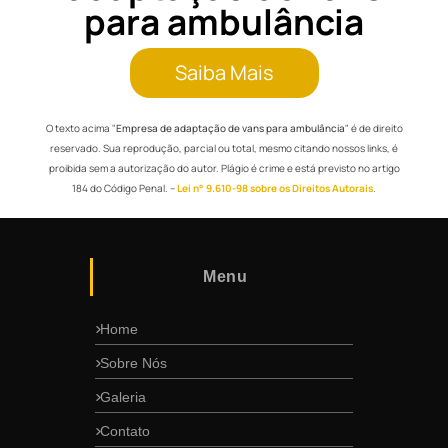
para ambulância
Saiba Mais
O texto acima "
Empresa de adaptação de vans para ambulância
" é de direito
reservado. Sua reprodução, parcial ou total, mesmo citando nossos links, é
proibida sem a autorização do autor. Plágio é crime e está previsto no artigo
184 do Código Penal. –
Lei n° 9.610-98 sobre os Direitos Autorais
.
Menu
Home
Sobre Nós
Galeria
Contato